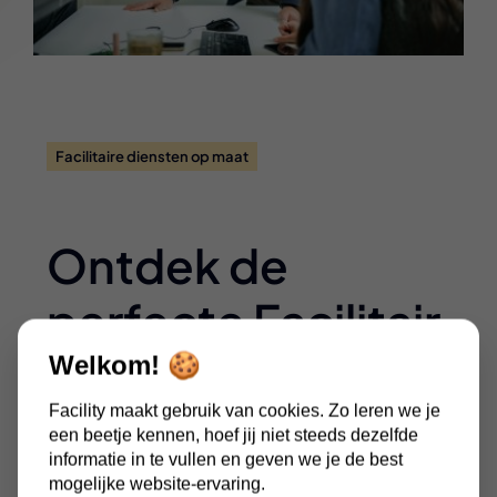
Facilitaire diensten op maat
Ontdek de
perfecte Facilitair
coördinator voor
Welkom! 🍪
Facility maakt gebruik van cookies. Zo leren we je
jouw organisatie
een beetje kennen, hoef jij niet steeds dezelfde
informatie in te vullen en geven we je de best
via Facility
mogelijke website-ervaring.