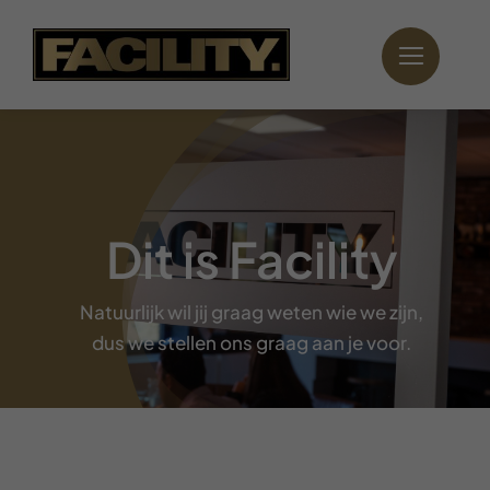
Ga
naar
inhoud
Dit is Facility
Natuurlijk wil jij graag weten wie we zijn,
dus we stellen ons graag aan je voor.