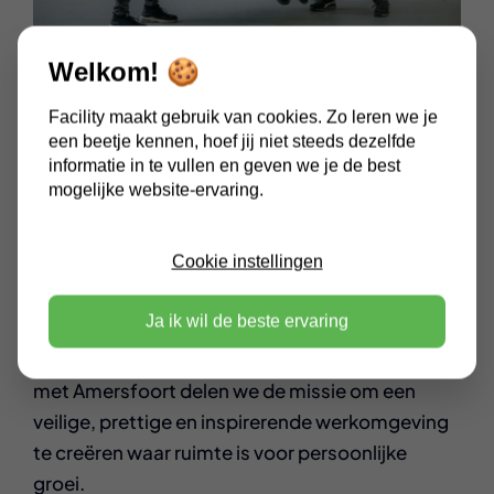
Welkom! 🍪
Een echt Amersfoorts
Facility maakt gebruik van cookies. Zo leren we je
bedrijf
een beetje kennen, hoef jij niet steeds dezelfde
informatie in te vullen en geven we je de best
mogelijke website-ervaring.
Facility is diepgeworteld in Amersfoort, waar we
Cookie instellingen
al meer dan 30 jaar gevestigd zijn. De stad
vervult een economische regiofunctie en biedt
Ja ik wil de beste ervaring
uitstekende bereikbaarheid, wat het een
perfecte match maakt voor ons bedrijf. Samen
met Amersfoort delen we de missie om een
veilige, prettige en inspirerende werkomgeving
te creëren waar ruimte is voor persoonlijke
groei.