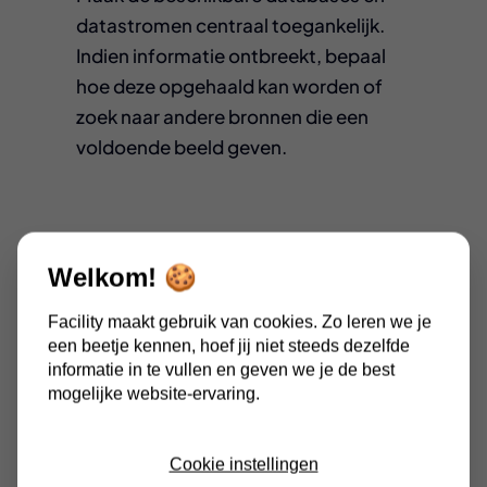
datastromen centraal toegankelijk.
Indien informatie ontbreekt, bepaal
hoe deze opgehaald kan worden of
zoek naar andere bronnen die een
voldoende beeld geven.
Het belang van data in
Welkom! 🍪
facilitair management
Facility maakt gebruik van cookies. Zo leren we je
een beetje kennen, hoef jij niet steeds dezelfde
Het gebruik van data in het facilitair
informatie in te vullen en geven we je de best
mogelijke website-ervaring.
management staat nog in de
kinderschoenen. Het niet benutten
van data kan de efficiëntie
Cookie instellingen