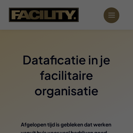
Ga
naar
inhoud
Dataficatie in je
facilitaire
organisatie
Afgelopen tijd is gebleken dat werken
vanuit huis voor veel bedrijven goed