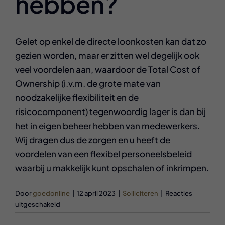
hebben?
Gelet op enkel de directe loonkosten kan dat zo
gezien worden, maar er zitten wel degelijk ook
veel voordelen aan, waardoor de Total Cost of
Ownership (i.v.m. de grote mate van
noodzakelijke flexibiliteit en de
risicocomponent) tegenwoordig lager is dan bij
het in eigen beheer hebben van medewerkers.
Wij dragen dus de zorgen en u heeft de
voordelen van een flexibel personeelsbeleid
waarbij u makkelijk kunt opschalen of inkrimpen.
Door
goedonline
|
12 april 2023
|
Solliciteren
|
Reacties
voor
uitgeschakeld
Outsourcen