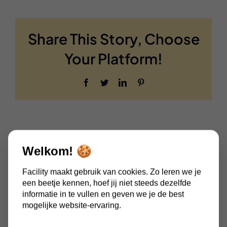
kost
toch
meer
Share This Story, Choose
dan
in
Your Platform!
eigen
beheer
hebben?
Facebook
Twitter
LinkedIn
Pinterest
Over de auteur:
goedonline
Welkom! 🍪
Facility maakt gebruik van cookies. Zo leren we je
een beetje kennen, hoef jij niet steeds dezelfde
informatie in te vullen en geven we je de best
mogelijke website-ervaring.