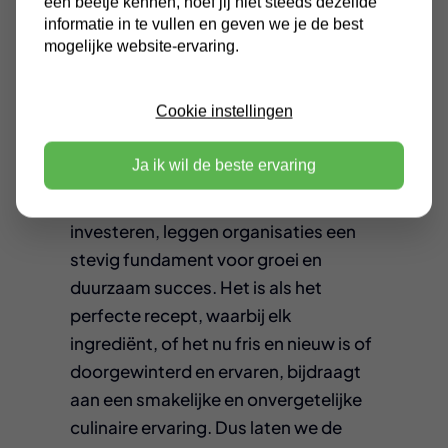
een beetje kennen, hoef jij niet steeds dezelfde
organisatie in de facilitaire branche.
informatie in te vullen en geven we je de best
Het draait niet alleen om leeftijd; het
mogelijke website-ervaring.
gaat om een slimme balans tussen de
frisse ideeën van nieuwkomers en de
Cookie instellingen
diepgaande wijsheid van ervaren
krachten.
Ja ik wil de beste ervaring
Door ervaring te koesteren en erin te
investeren, leggen organisaties een
stevig fundament voor groei en
duurzaam succes. Het is als het
perfecte recept, waarbij elk
ingrediënt, of het nu fris en nieuw is of
doorgewinterd en ervaren, bijdraagt
aan een smakelijke en onvergetelijke
culinaire ervaring. Dus laten we de