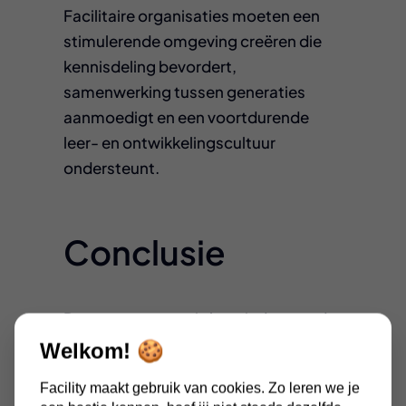
Facilitaire organisaties moeten een
stimulerende omgeving creëren die
kennisdeling bevordert,
samenwerking tussen generaties
aanmoedigt en een voortdurende
leer- en ontwikkelingscultuur
ondersteunt.
Conclusie
Dus, samengevat is het vinden van de
perfecte mix tussen nieuw talent en
Welkom! 🍪
doorgewinterde professionals
Facility maakt gebruik van cookies. Zo leren we je
essentieel voor het floreren van een