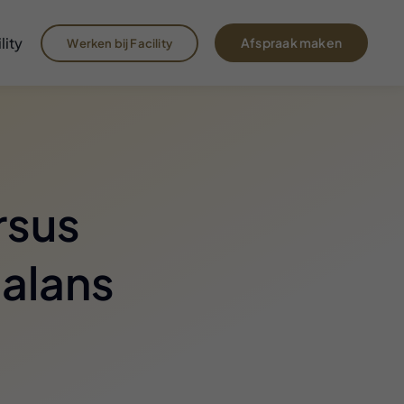
lity
Afspraak maken
Werken bij Facility
rsus
balans