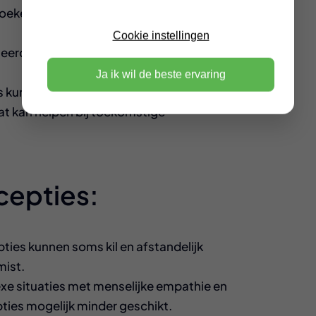
oekers sneller verwerken en wachttijden
Cookie instellingen
rde systemen zijn altijd beschikbaar, zelfs
Ja ik wil de beste ervaring
s kunnen gegevens verzamelen over
t kan helpen bij toekomstige
cepties:
ties kunnen soms kil en afstandelijk
mist.
e situaties met menselijke empathie en
ties mogelijk minder geschikt.