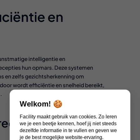
iciëntie en
stmatige intelligentie en
ecepties hun opmars. Deze systemen
s en zelfs gezichtsherkenning om
oor wordt efficiëntie en snelheid bereikt,
.
Welkom! 🍪
Facility maakt gebruik van cookies. Zo leren
recepties:
we je een beetje kennen, hoef jij niet steeds
dezelfde informatie in te vullen en geven we
je de best mogelijke website-ervaring.