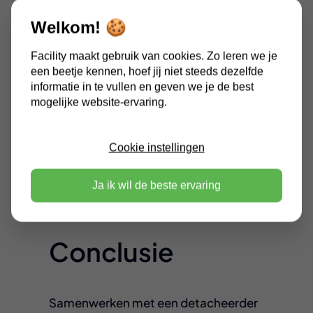
verzorgen niet alleen de werving en
Welkom! 🍪
training van de medewerkers, maar
ook de efficiënte planning en
Facility maakt gebruik van cookies. Zo leren we je
evaluatie. Door de volledige
een beetje kennen, hoef jij niet steeds dezelfde
informatie in te vullen en geven we je de best
verantwoordelijkheid op ons te
mogelijke website-ervaring.
nemen, kunnen organisaties
profiteren van operationele
ondersteuning zonder zich bezig te
Cookie instellingen
hoeven houden met administratieve
lasten.
Ja ik wil de beste ervaring
Conclusie
Samenwerken met een detacheerder