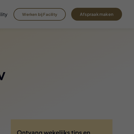
lity
Afspraak maken
Werken bij Facility
v
Ontvang wekelijks tips en