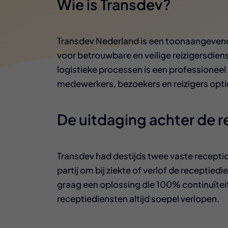
Wie is Transdev?
Transdev Nederland is een toonaangevende
voor betrouwbare en veilige reizigersdie
logistieke processen is een professioneel
medewerkers, bezoekers en reizigers opt
De uitdaging achter de r
Transdev had destijds twee vaste recepti
partij om bij ziekte of verlof de receptie
graag een oplossing die 100% continuïtei
receptiediensten altijd soepel verlopen.